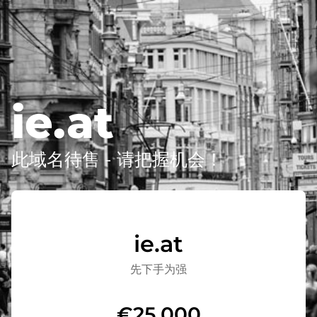
ie.at
此域名待售 - 请把握机会！
ie.at
先下手为强
€25,000