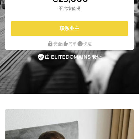
不含增值税
联系业主
lock
thumb_up_alt
watch_later
安全
简单
快速
verified_user
由 ELITEDOMAINS 验证