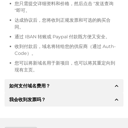
您只需提交详细资料和价格，然后点击 "发送查询
"即可。
达成协议后，您将收到正规发票和可选的购买合
同。
通过 IBAN 转账或 Paypal 付款既方便又安全。
收到付款后，域名将转给您的供应商（通过 Auth-
Code）。
您可以将新域名用于新项目，也可以将其重定向到
现有主页。
expand_less
如何支付域名费用？
expand_less
我会收到发票吗？
达成协议后，房东将通知您付款细节。房主随后会向您
提供 SEPA 银行的详细信息，如果需要，还可以提供
Paypal 或其他付款方式。
是的，卖方会向您寄送正规发票。如果购买价格较高，
您还会根据要求收到一份额外的购买合同。
转账时请务必注明域名和发票号码。